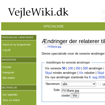
SPECIALSIDE
PERSONLIGE VÆRKTØJER
Ændringer der relaterer til
Opret en ny brugerkonto
←
Fil:Marie.jpg
Log på
Denne specialside viser de seneste ændringer p
NAVIGATION
Indstillinger for seneste ændringer
Forside
Vis seneste
50
|
100
|
250
|
500
ændringer i
Kategorier
Skjul
mindre ændringer |
Vis
robotter |
Skjul
Vis nye ændringer startende fra
8. aug 2026
Alle artikler
Navnerum:
U
DELTAGELSE
Side:
Om VejleWiki
stedet
Skriv en artikel