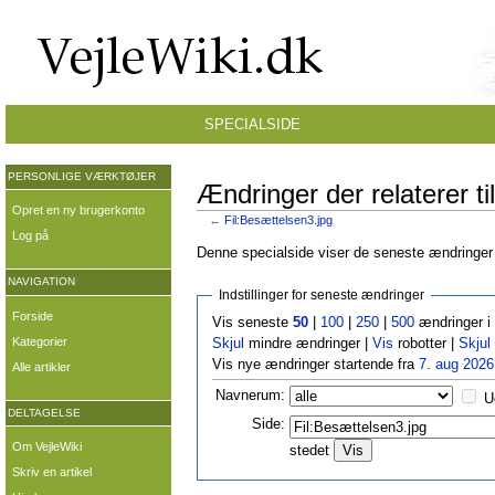
SPECIALSIDE
PERSONLIGE VÆRKTØJER
Ændringer der relaterer ti
Opret en ny brugerkonto
←
Fil:Besættelsen3.jpg
Log på
Denne specialside viser de seneste ændringer p
NAVIGATION
Indstillinger for seneste ændringer
Forside
Vis seneste
50
|
100
|
250
|
500
ændringer i
Kategorier
Skjul
mindre ændringer |
Vis
robotter |
Skjul
Vis nye ændringer startende fra
7. aug 2026
Alle artikler
Navnerum:
U
DELTAGELSE
Side:
Om VejleWiki
stedet
Skriv en artikel