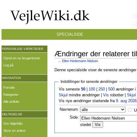
SPECIALSIDE
PERSONLIGE VÆRKTØJER
Ændringer der relaterer t
Opret en ny brugerkonto
←
Ellen Hedemann Nielsen
Log på
Denne specialside viser de seneste ændringer p
NAVIGATION
Indstillinger for seneste ændringer
Forside
Vis seneste
50
|
100
|
250
|
500
ændringer i
Kategorier
Skjul
mindre ændringer |
Vis
robotter |
Skjul
Vis nye ændringer startende fra
9. aug 2026
Alle artikler
Navnerum:
U
DELTAGELSE
Side:
Om VejleWiki
stedet
Skriv en artikel