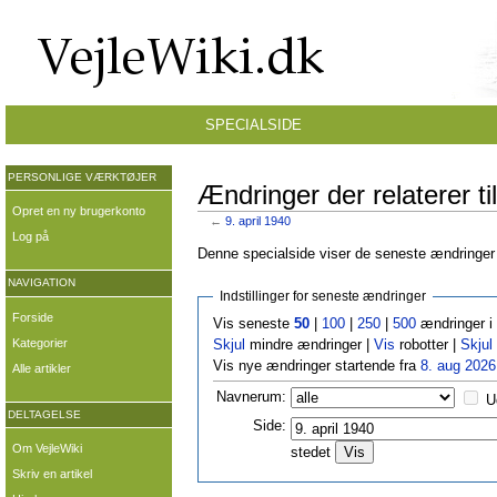
SPECIALSIDE
PERSONLIGE VÆRKTØJER
Ændringer der relaterer til
Opret en ny brugerkonto
←
9. april 1940
Log på
Denne specialside viser de seneste ændringer p
NAVIGATION
Indstillinger for seneste ændringer
Forside
Vis seneste
50
|
100
|
250
|
500
ændringer i
Kategorier
Skjul
mindre ændringer |
Vis
robotter |
Skjul
Vis nye ændringer startende fra
8. aug 2026
Alle artikler
Navnerum:
U
DELTAGELSE
Side:
Om VejleWiki
stedet
Skriv en artikel