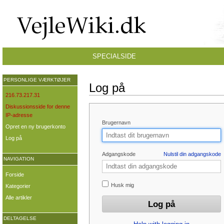
SPECIALSIDE
PERSONLIGE VÆRKTØJER
Log på
216.73.217.31
Diskussionsside for denne
IP-adresse
Brugernavn
Opret en ny brugerkonto
Log på
Adgangskode
Nulstil din adgangskode
NAVIGATION
Forside
Husk mig
Kategorier
Alle artikler
DELTAGELSE