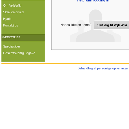
Help with logging in
Om VejleWiki
Skriv en artikel
Hjælp
Har du ikke en konto?
Slut dig til VejleWiki
Kontakt os
VÆRKTØJER
Specialsider
Udskriftsvenlig udgave
Behandling af personlige oplysninger