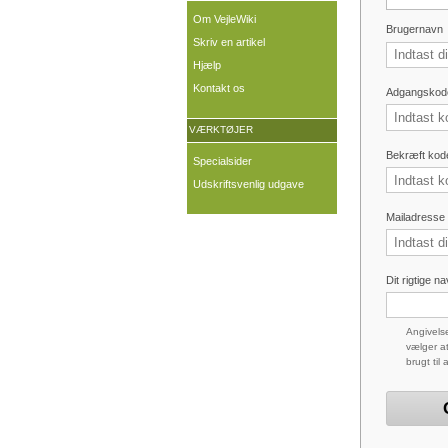
Om VejleWiki
Brugernavn
Skriv en artikel
Hjælp
Kontakt os
Adgangskod
VÆRKTØJER
Bekræft kod
Specialsider
Udskriftsvenlig udgave
Mailadresse (
Dit rigtige n
Angivelse
vælger at
brugt til 