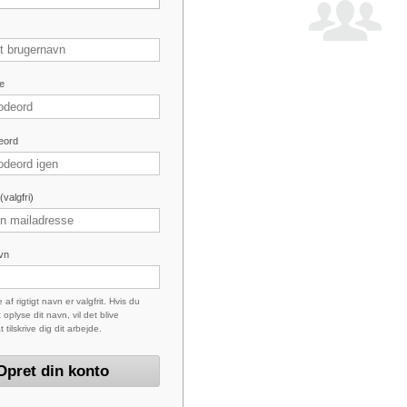
e
eord
valgfri)
avn
 af rigtigt navn er valgfrit. Hvis du
 oplyse dit navn, vil det blive
at tilskrive dig dit arbejde.