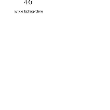
46
nylige bidragydere