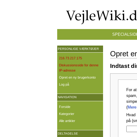
SPECIALSID
PERSONLIGE VÆRKTØJER
Opret e
216.73.217.175
Indtast d
Diskussionsside for denne
IP-adresse
Opret en ny brugerkonto
Log på
For a
spam,
NAVIGATION
simpe
Forside
(
Mere 
Kategorier
Hvad 
på (s
Alle artikler
DELTAGELSE