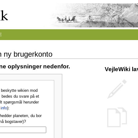
E
n ny brugerkonto
ine oplysninger nedenfor.
VejleWiki l
t beskytte wikien mod
 bedes du svare på et
lt spørgsmål herunder
info
):
hedder planeten, du bor
må bogstaver)?