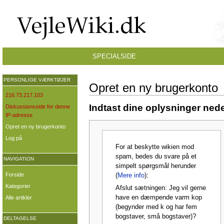
SPECIALSIDE
PERSONLIGE VÆRKTØJER
Opret en ny brugerkonto
216.73.217.103
Indtast dine oplysninger nede
Diskussionsside for denne
IP-adresse
Opret en ny brugerkonto
Log på
For at beskytte wikien mod
spam, bedes du svare på et
NAVIGATION
simpelt spørgsmål herunder
Forside
(
Mere info
):
Kategorier
Afslut sætningen: Jeg vil gerne
have en dæmpende varm kop
Alle artikler
(begynder med k og har fem
bogstaver, små bogstaver)?
DELTAGELSE