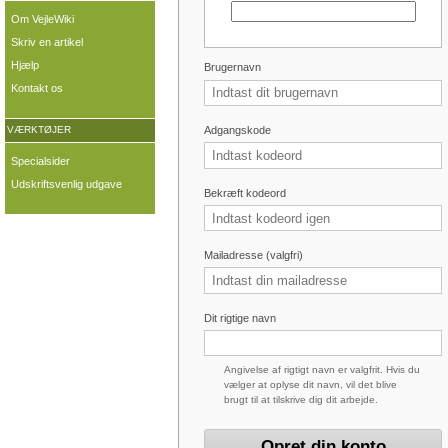
Om VejleWiki
Skriv en artikel
Hjælp
Brugernavn
Kontakt os
Adgangskode
VÆRKTØJER
Specialsider
Udskriftsvenlig udgave
Bekræft kodeord
Mailadresse (valgfri)
Dit rigtige navn
Angivelse af rigtigt navn er valgfrit. Hvis du
vælger at oplyse dit navn, vil det blive
brugt til at tilskrive dig dit arbejde.