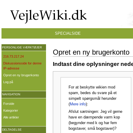
SPECIALSIDE
PERSONLIGE VÆRKTØJER
Opret en ny brugerkonto
216.73.217.24
Indtast dine oplysninger nede
Diskussionsside for denne
IP-adresse
Opret en ny brugerkonto
Log på
For at beskytte wikien mod
spam, bedes du svare på et
NAVIGATION
simpelt spørgsmål herunder
Forside
(
Mere info
):
Kategorier
Afslut sætningen: Jeg vil gerne
have en dæmpende varm kop
Alle artikler
(begynder med k og har fem
bogstaver, små bogstaver)?
DELTAGELSE