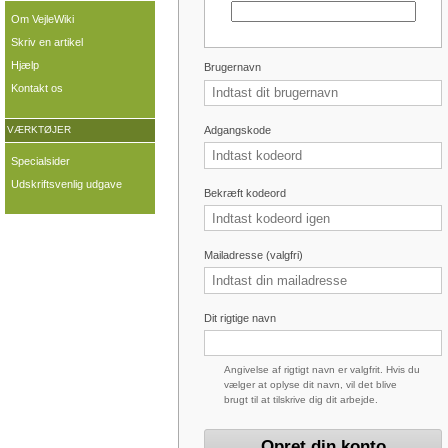
Om VejleWiki
Skriv en artikel
Hjælp
Brugernavn
Kontakt os
Adgangskode
VÆRKTØJER
Specialsider
Udskriftsvenlig udgave
Bekræft kodeord
Mailadresse (valgfri)
Dit rigtige navn
Angivelse af rigtigt navn er valgfrit. Hvis du
vælger at oplyse dit navn, vil det blive
brugt til at tilskrive dig dit arbejde.