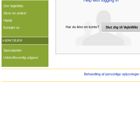
Help with logging in
Om VejleWiki
Skriv en artikel
Hjælp
Har du ikke en konto?
Slut dig til VejleWiki
Kontakt os
VÆRKTØJER
Specialsider
Udskriftsvenlig udgave
Behandling af personlige oplysninger