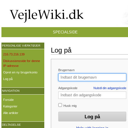
SPECIALSIDE
PERSONLIGE VÆRKTØJER
Log på
216.73.216.139
Diskussionsside for denne
IP-adresse
Brugernavn
Opret en ny brugerkonto
Log på
Adgangskode
Nulstil din adgangskode
NAVIGATION
Forside
Husk mig
Kategorier
Alle artikler
DELTAGELSE