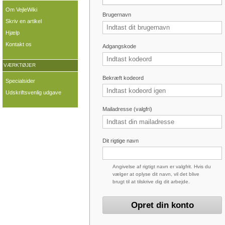
Om VejleWiki
Brugernavn
Skriv en artikel
Hjælp
Kontakt os
Adgangskode
VÆRKTØJER
Bekræft kodeord
Specialsider
Udskriftsvenlig udgave
Mailadresse (valgfri)
Dit rigtige navn
Angivelse af rigtigt navn er valgfrit. Hvis du
vælger at oplyse dit navn, vil det blive
brugt til at tilskrive dig dit arbejde.