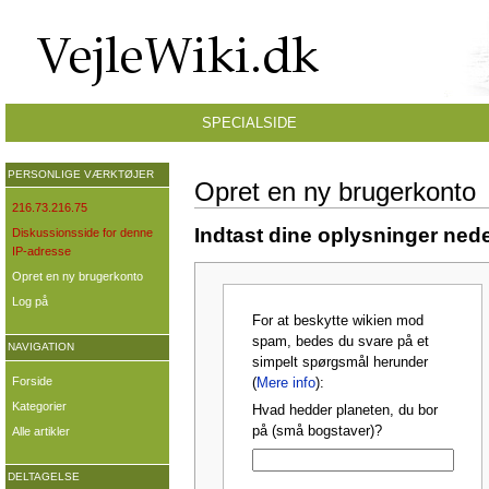
SPECIALSIDE
PERSONLIGE VÆRKTØJER
Opret en ny brugerkonto
216.73.216.75
Indtast dine oplysninger nede
Diskussionsside for denne
IP-adresse
Opret en ny brugerkonto
Log på
For at beskytte wikien mod
spam, bedes du svare på et
NAVIGATION
simpelt spørgsmål herunder
Forside
(
Mere info
):
Kategorier
Hvad hedder planeten, du bor
på (små bogstaver)?
Alle artikler
DELTAGELSE