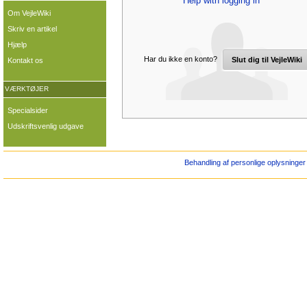
Help with logging in
Om VejleWiki
Skriv en artikel
Hjælp
Har du ikke en konto?
Slut dig til VejleWiki
Kontakt os
VÆRKTØJER
Specialsider
Udskriftsvenlig udgave
Behandling af personlige oplysninger