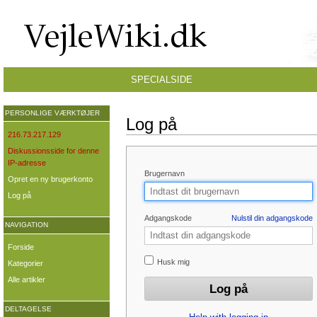
SPECIALSIDE
PERSONLIGE VÆRKTØJER
Log på
216.73.217.129
Diskussionsside for denne
IP-adresse
Brugernavn
Opret en ny brugerkonto
Log på
Adgangskode
Nulstil din adgangskode
NAVIGATION
Forside
Husk mig
Kategorier
Alle artikler
DELTAGELSE