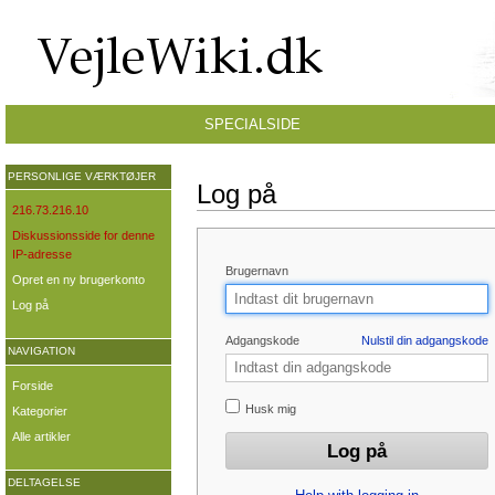
SPECIALSIDE
PERSONLIGE VÆRKTØJER
Log på
216.73.216.10
Diskussionsside for denne
IP-adresse
Brugernavn
Opret en ny brugerkonto
Log på
Adgangskode
Nulstil din adgangskode
NAVIGATION
Forside
Husk mig
Kategorier
Alle artikler
DELTAGELSE