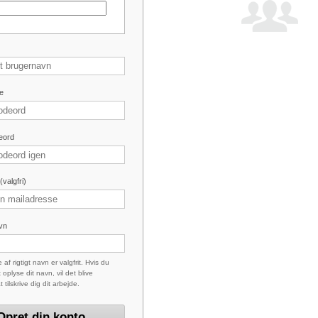
e
eord
valgfri)
avn
 af rigtigt navn er valgfrit. Hvis du
 oplyse dit navn, vil det blive
at tilskrive dig dit arbejde.