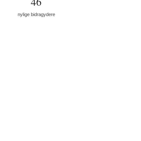
46
nylige bidragydere