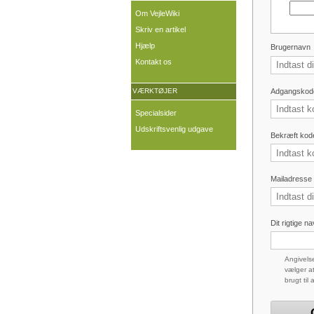
Om VejleWiki
Skriv en artikel
Hjælp
Brugernavn
Kontakt os
Adgangskod
VÆRKTØJER
Specialsider
Udskriftsvenlig udgave
Bekræft kod
Mailadresse (
Dit rigtige n
Angivelse
vælger at
brugt til 