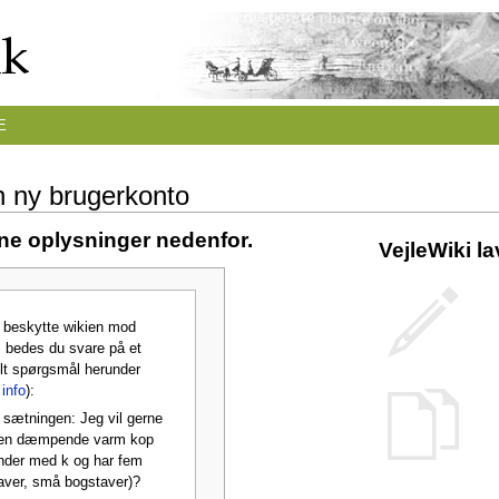
E
n ny brugerkonto
ine oplysninger nedenfor.
VejleWiki l
t beskytte wikien mod
 bedes du svare på et
lt spørgsmål herunder
info
):
 sætningen: Jeg vil gerne
en dæmpende varm kop
nder med k og har fem
aver, små bogstaver)?