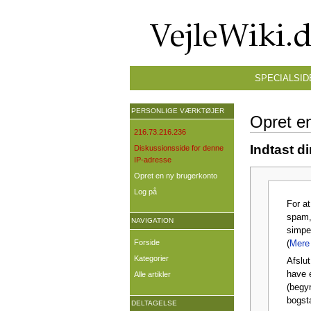
SPECIALSID
PERSONLIGE VÆRKTØJER
Opret e
216.73.216.236
Indtast d
Diskussionsside for denne
IP-adresse
Opret en ny brugerkonto
Log på
For a
spam,
NAVIGATION
simpe
Forside
(
Mere 
Kategorier
Afslut
have 
Alle artikler
(begy
bogst
DELTAGELSE