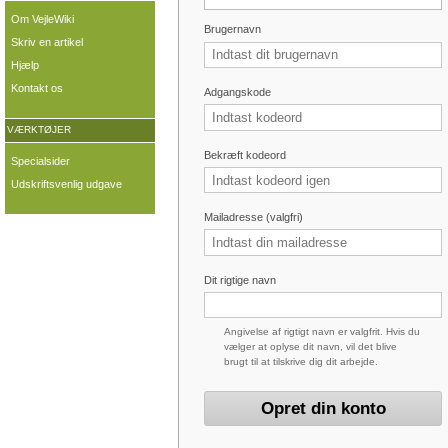
Om VejleWiki
Brugernavn
Skriv en artikel
Hjælp
Kontakt os
Adgangskode
VÆRKTØJER
Bekræft kodeord
Specialsider
Udskriftsvenlig udgave
Mailadresse (valgfri)
Dit rigtige navn
Angivelse af rigtigt navn er valgfrit. Hvis du
vælger at oplyse dit navn, vil det blive
brugt til at tilskrive dig dit arbejde.