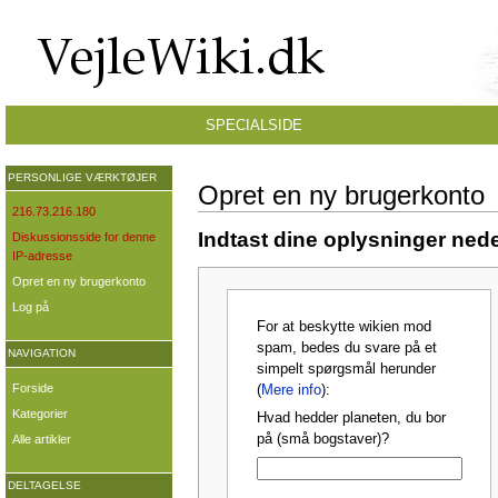
SPECIALSIDE
PERSONLIGE VÆRKTØJER
Opret en ny brugerkonto
216.73.216.180
Indtast dine oplysninger nede
Diskussionsside for denne
IP-adresse
Opret en ny brugerkonto
Log på
For at beskytte wikien mod
spam, bedes du svare på et
NAVIGATION
simpelt spørgsmål herunder
Forside
(
Mere info
):
Kategorier
Hvad hedder planeten, du bor
på (små bogstaver)?
Alle artikler
DELTAGELSE