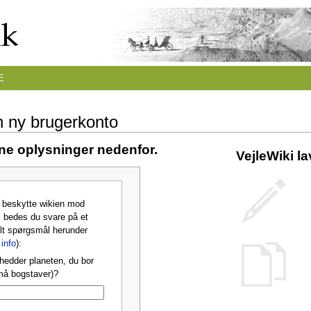
E
n ny brugerkonto
ine oplysninger nedenfor.
VejleWiki l
t beskytte wikien mod
 bedes du svare på et
lt spørgsmål herunder
info
):
hedder planeten, du bor
må bogstaver)?