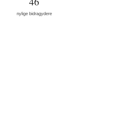
46
nylige bidragydere