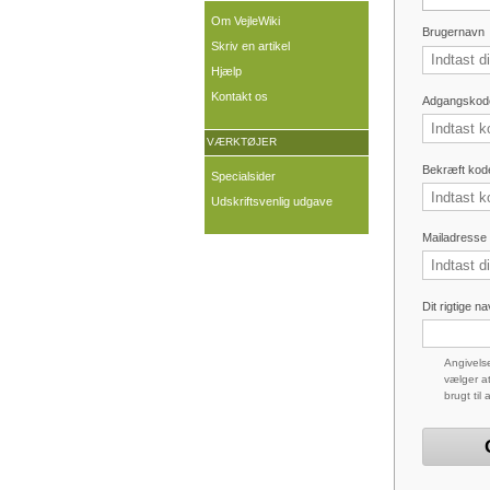
Om VejleWiki
Brugernavn
Skriv en artikel
Hjælp
Kontakt os
Adgangskod
VÆRKTØJER
Bekræft kod
Specialsider
Udskriftsvenlig udgave
Mailadresse (
Dit rigtige n
Angivelse
vælger at
brugt til 