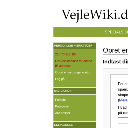
SPECIALSID
PERSONLIGE VÆRKTØJER
Opret e
216.73.217.104
Indtast d
Diskussionsside for denne
IP-adresse
Opret en ny brugerkonto
Log på
For a
spam,
NAVIGATION
simpe
Forside
(
Mere 
Kategorier
Hvad 
på (s
Alle artikler
DELTAGELSE