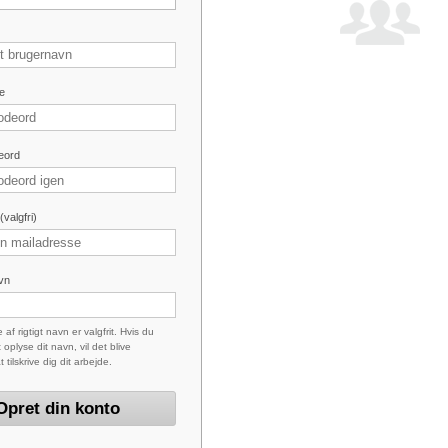
e
eord
valgfri)
avn
 af rigtigt navn er valgfrit. Hvis du
 oplyse dit navn, vil det blive
at tilskrive dig dit arbejde.