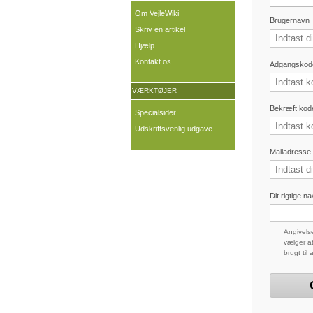
Om VejleWiki
Brugernavn
Skriv en artikel
Hjælp
Kontakt os
Adgangskod
VÆRKTØJER
Bekræft kod
Specialsider
Udskriftsvenlig udgave
Mailadresse (
Dit rigtige n
Angivelse
vælger at
brugt til 