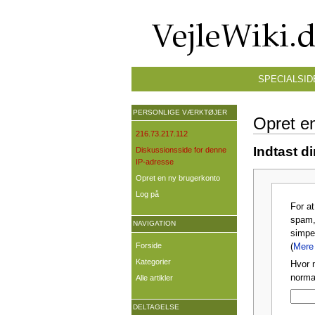
SPECIALSID
PERSONLIGE VÆRKTØJER
Opret e
216.73.217.112
Indtast d
Diskussionsside for denne
IP-adresse
Opret en ny brugerkonto
Log på
For a
spam,
NAVIGATION
simpe
Forside
(
Mere 
Kategorier
Hvor 
normal
Alle artikler
DELTAGELSE