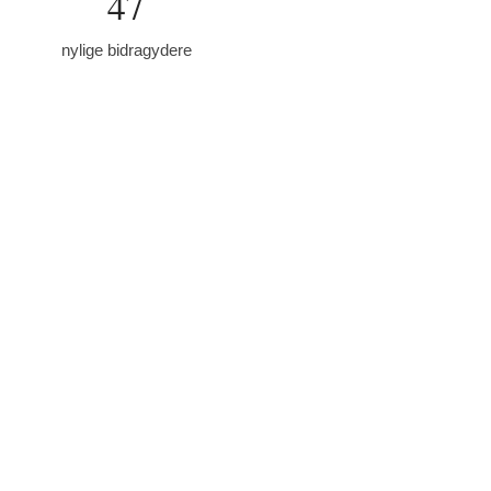
47
nylige bidragydere