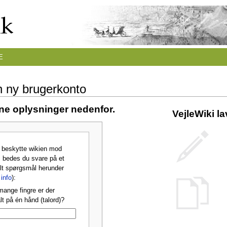
E
n ny brugerkonto
ine oplysninger nedenfor.
VejleWiki l
t beskytte wikien mod
 bedes du svare på et
lt spørgsmål herunder
info
):
mange fingre er der
t på én hånd (talord)?