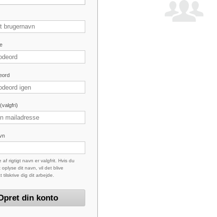
e
eord
valgfri)
avn
 af rigtigt navn er valgfrit. Hvis du
 oplyse dit navn, vil det blive
at tilskrive dig dit arbejde.