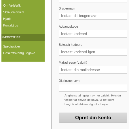
Om VejleWiki
Brugernavn
Skriv en artikel
Hjælp
Kontakt os
Adgangskode
VÆRKTØJER
Bekræft kodeord
Specialsider
Udskriftsvenlig udgave
Mailadresse (valgfri)
Dit rigtige navn
Angivelse af rigtigt navn er valgfrit. Hvis du
vælger at oplyse dit navn, vil det blive
brugt til at tilskrive dig dit arbejde.