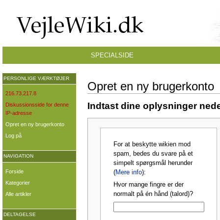
SPECIALSIDE
PERSONLIGE VÆRKTØJER
Opret en ny brugerkonto
216.73.217.8
Indtast dine oplysninger nede
Diskussionsside for denne
IP-adresse
Opret en ny brugerkonto
Log på
For at beskytte wikien mod
spam, bedes du svare på et
NAVIGATION
simpelt spørgsmål herunder
Forside
(
Mere info
):
Kategorier
Hvor mange fingre er der
normalt på én hånd (talord)?
Alle artikler
DELTAGELSE