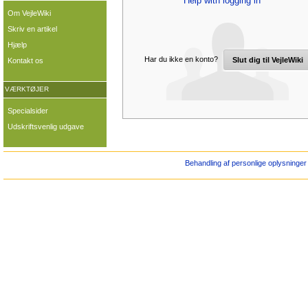
Help with logging in
Om VejleWiki
Skriv en artikel
Hjælp
Har du ikke en konto?
Slut dig til VejleWiki
Kontakt os
VÆRKTØJER
Specialsider
Udskriftsvenlig udgave
Behandling af personlige oplysninger