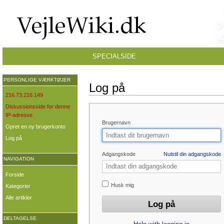
SPECIALSIDE
PERSONLIGE VÆRKTØJER
Log på
216.73.216.149
Diskussionsside for denne
IP-adresse
Brugernavn
Opret en ny brugerkonto
Log på
Adgangskode
Nulstil din adgangskode
NAVIGATION
Forside
Husk mig
Kategorier
Alle artikler
DELTAGELSE