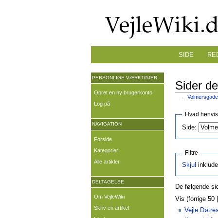
SIDE
RE
PERSONLIGE VÆRKTØJER
Sider de
Opret en ny brugerkonto
←
Volmersgade
Log på
Hvad henvise
NAVIGATION
Side:
Forside
Kategorier
Filtre
Alle artikler
Skjul
inklude
DELTAGELSE
De følgende sid
Om VejleWiki
Vis (forrige 50 
Skriv en artikel
Vejle Døtre