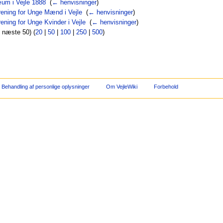
um i Vejle 1888
‎
(
← henvisninger
)
orening for Unge Mænd i Vejle
‎
(
← henvisninger
)
rening for Unge Kvinder i Vejle
‎
(
← henvisninger
)
| næste 50) (
20
|
50
|
100
|
250
|
500
)
Behandling af personlige oplysninger
Om VejleWiki
Forbehold