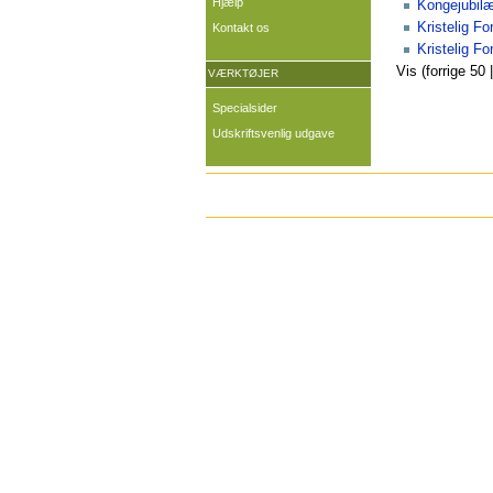
Hjælp
Kongejubilæ
Kristelig F
Kontakt os
Kristelig Fo
Vis (forrige 50 
VÆRKTØJER
Specialsider
Udskriftsvenlig udgave