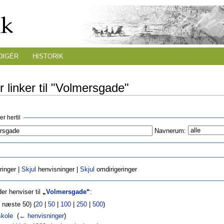
DIGÉR
HISTORIK
r linker til "Volmersgade"
r hertil
Navnerum:
ringer |
Skjul
henvisninger |
Skjul
omdirigeringer
er henviser til
„
Volmersgade
“
:
| næste 50) (
20
|
50
|
100
|
250
|
500
)
skole
‎
(
← henvisninger
)