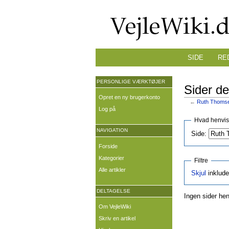
SIDE
RE
PERSONLIGE VÆRKTØJER
Sider de
Opret en ny brugerkonto
←
Ruth Thoms
Log på
Hvad henvise
NAVIGATION
Side:
Forside
Kategorier
Filtre
Alle artikler
Skjul
inklude
DELTAGELSE
Ingen sider hen
Om VejleWiki
Skriv en artikel