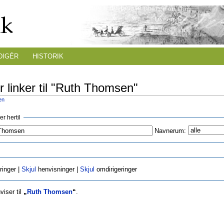
DIGÉR
HISTORIK
r linker til "Ruth Thomsen"
en
r hertil
Navnerum:
ringer |
Skjul
henvisninger |
Skjul
omdirigeringer
viser til
„
Ruth Thomsen
“
.