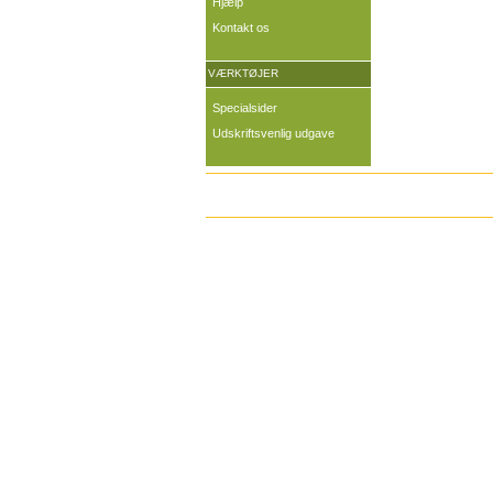
Hjælp
Kontakt os
VÆRKTØJER
Specialsider
Udskriftsvenlig udgave