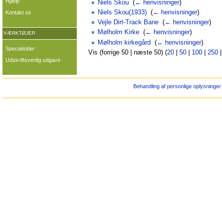
Hjælp
Niels Skou
‎
(
← henvisninger
)
Niels Skou(1933)
‎
(
← henvisninger
)
Kontakt os
Vejle Dirt-Track Bane
‎
(
← henvisninger
)
Mølholm Kirke
‎
(
← henvisninger
)
VÆRKTØJER
Mølholm kirkegård
‎
(
← henvisninger
)
Specialsider
Vis (forrige 50 | næste 50) (
20
|
50
|
100
|
250
Udskriftsvenlig udgave
Behandling af personlige oplysninger