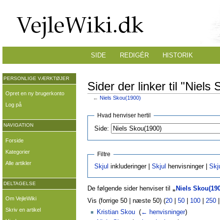
SIDE
REDIGÉR
HISTORIK
PERSONLIGE VÆRKTØJER
Sider der linker til "Niels
Opret en ny brugerkonto
←
Niels Skou(1900)
Log på
Hvad henviser hertil
NAVIGATION
Side:
Forside
Kategorier
Filtre
Alle artikler
Skjul
inkluderinger |
Skjul
henvisninger |
Skj
DELTAGELSE
De følgende sider henviser til
„
Niels Skou(19
Om VejleWiki
Vis (forrige 50 | næste 50) (
20
|
50
|
100
|
250
Skriv en artikel
Kristian Skou
‎
(
← henvisninger
)