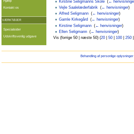
Hjælp
Kirstine Seligmanns Skole
‎
(
← henvisninge
Vejle Saalelæderfabrik
‎
(
← henvisninger
)
Kontakt os
Alfred Seligmann
‎
(
← henvisninger
)
Gamle Kirkegård
‎
(
← henvisninger
)
VÆRKTØJER
Kirstine Seligmann
‎
(
← henvisninger
)
Specialsider
Ellen Seligmann
‎
(
← henvisninger
)
Udskriftsvenlig udgave
Vis (forrige 50 | næste 50) (
20
|
50
|
100
|
250
Behandling af personlige oplysninger