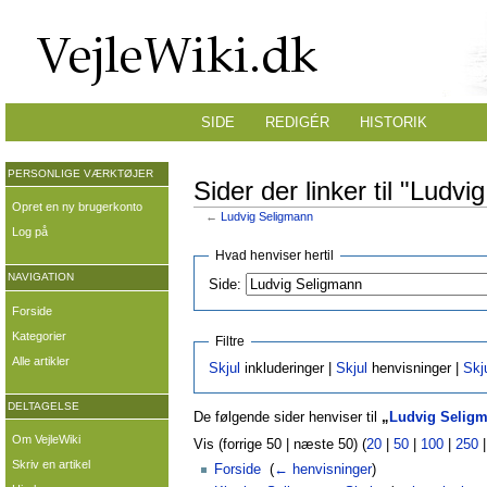
SIDE
REDIGÉR
HISTORIK
PERSONLIGE VÆRKTØJER
Sider der linker til "Ludv
Opret en ny brugerkonto
←
Ludvig Seligmann
Log på
Hvad henviser hertil
NAVIGATION
Side:
Forside
Kategorier
Filtre
Alle artikler
Skjul
inkluderinger |
Skjul
henvisninger |
Skj
DELTAGELSE
De følgende sider henviser til
„
Ludvig Selig
Om VejleWiki
Vis (forrige 50 | næste 50) (
20
|
50
|
100
|
250
Skriv en artikel
Forside
‎
(
← henvisninger
)