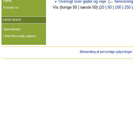
Hjælp
Oversigt over gader og veje
‎
(
← henvisning
Vis (forrige 50 | næste 50) (
20
|
50
|
100
|
250
Kontakt os
VÆRKTØJER
Specialsider
Udskriftsvenlig udgave
Behandling af personlige oplysninger