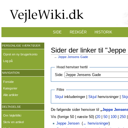
SIDE
REDIGÉR
HISTORIK
PERSONLIGE VÆRKTØJER
Sider der linker til "Jep
Opret en ny brugerkonto
←
Jeppe Jensens Gade
Log på
Hvad henviser hertil
NAVIGATION
Side:
Forside
Kategorier
Filtre
Alle artikler
Skjul
inkluderinger |
Skjul
henvisninger |
Skj
DELTAGELSE
De følgende sider henviser til
„
Jeppe Jensen
Om VejleWiki
Vis (forrige 50 | næste 50) (
20
|
50
|
100
|
250
Skriv en artikel
Jeppe Jensen
‎
(
← henvisninger
)