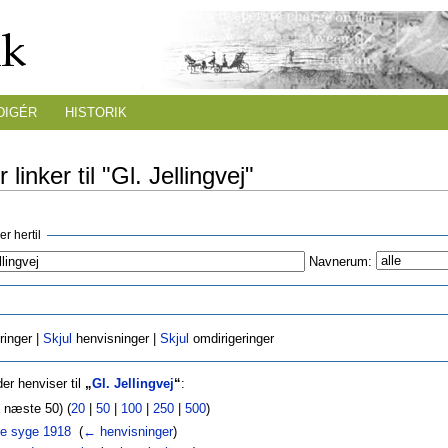
DIGÉR
HISTORIK
 linker til "Gl. Jellingvej"
r hertil
Navnerum:
ringer |
Skjul
henvisninger |
Skjul
omdirigeringer
er henviser til
„
Gl. Jellingvej
“
:
| næste 50) (
20
|
50
|
100
|
250
|
500
)
e syge 1918
‎
(
← henvisninger
)