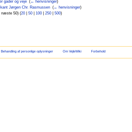
er gader og veje
‎
(
← henvisninger
)
ikant Jørgen Chr. Rasmussen
‎
(
← henvisninger
)
| næste 50) (
20
|
50
|
100
|
250
|
500
)
Behandling af personlige oplysninger
Om VejleWiki
Forbehold