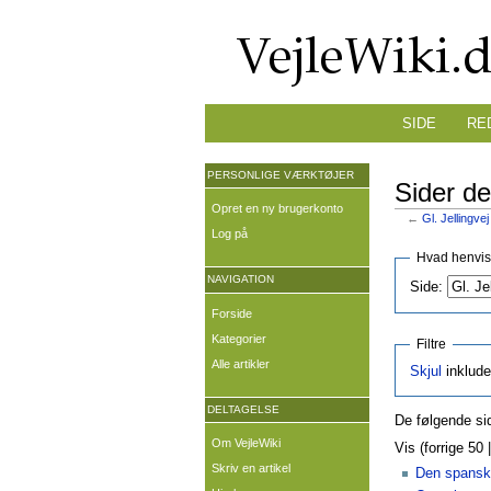
SIDE
RE
PERSONLIGE VÆRKTØJER
Sider der
Opret en ny brugerkonto
←
Gl. Jellingvej
Log på
Hvad henvise
NAVIGATION
Side:
Forside
Kategorier
Filtre
Alle artikler
Skjul
inklude
DELTAGELSE
De følgende sid
Om VejleWiki
Vis (forrige 50 
Skriv en artikel
Den spansk