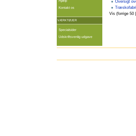
Hjælp
Oversigt ov
Træskofabr
Kontakt os
Vis (forrige 50 
VÆRKTØJER
Specialsider
Udskriftsvenlig udgave