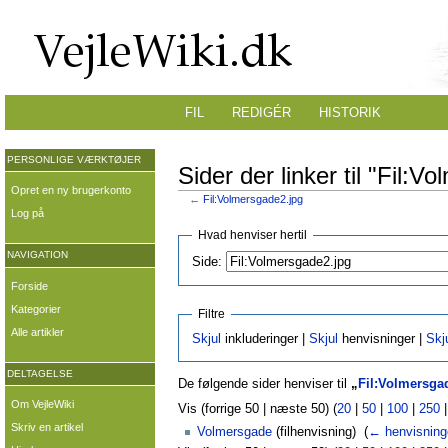
FIL
REDIGÉR
HISTORIK
PERSONLIGE VÆRKTØJER
Sider der linker til "Fil:V
Opret en ny brugerkonto
←
Fil:Volmersgade2.jpg
Log på
Hvad henviser hertil
NAVIGATION
Side:
Forside
Kategorier
Filtre
Alle artikler
Skjul
inkluderinger |
Skjul
henvisninger |
Skj
DELTAGELSE
De følgende sider henviser til
„
Fil:Volmersga
Om VejleWiki
Vis (forrige 50 | næste 50) (
20
|
50
|
100
|
250
Skriv en artikel
Volmersgade
(filhenvisning) ‎
(
← henvisning