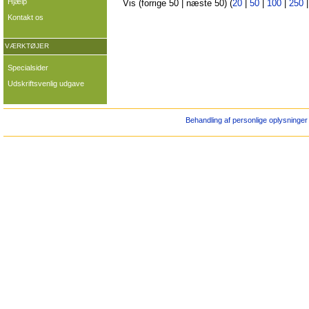
Hjælp
Vis (forrige 50 | næste 50) (
20
|
50
|
100
|
250
Kontakt os
VÆRKTØJER
Specialsider
Udskriftsvenlig udgave
Behandling af personlige oplysninger