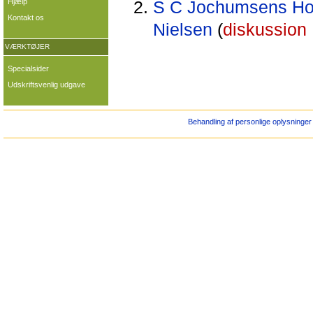
Hjælp
S C Jochumsens Hote
Kontakt os
Nielsen
(
diskussion
VÆRKTØJER
Specialsider
Udskriftsvenlig udgave
Behandling af personlige oplysninger