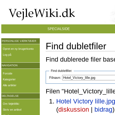
SPECIALSIDE
PERSONLIGE VÆRKTØJER
Find dubletfiler
Opret en ny brugerkonto
Log på
Find dublerede filer ba
NAVIGATION
Find dubletfiler.
Forside
Filnavn:
Kategorier
Alle artikler
Filen "Hotel_Victory_lill
DELTAGELSE
Hotel Victory lille.jp
Om VejleWiki
(
diskussion
|
bidrag
)
Skriv en artikel