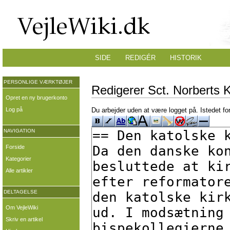
SIDE
REDIGÉR
HISTORIK
PERSONLIGE VÆRKTØJER
Redigerer Sct. Norberts Ki
Opret en ny brugerkonto
Log på
Du arbejder uden at være logget på. Istedet fo
NAVIGATION
Forside
Kategorier
Alle artikler
DELTAGELSE
Om VejleWiki
Skriv en artikel