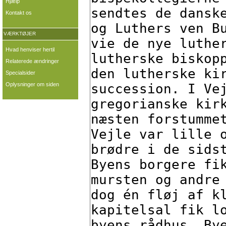
Hjælp
Kontakt os
VÆRKTØJER
Hvad henviser hertil
Relaterede ændringer
Specialsider
Oplysninger om siden