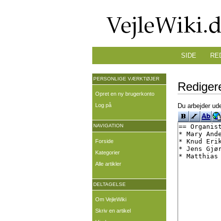
SIDE
RE
PERSONLIGE VÆRKTØJER
Redigere
Opret en ny brugerkonto
Log på
Du arbejder ude
NAVIGATION
Forside
Kategorier
Alle artikler
DELTAGELSE
Om VejleWiki
Skriv en artikel