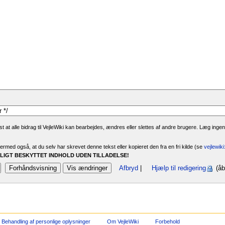
 at alle bidrag til VejleWiki kan bearbejdes, ændres eller slettes af andre brugere. Læg ingen
rmed også, at du selv har skrevet denne tekst eller kopieret den fra en fri kilde (se
vejlewik
IGT BESKYTTET INDHOLD UDEN TILLADELSE!
Afbryd
|
Hjælp til redigering
(åb
Behandling af personlige oplysninger
Om VejleWiki
Forbehold