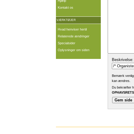
Hjælp
Kontakt os
VÆRKTØJER
Hvad henviser hertil
Relaterede ændringer
Specialsider
Oplysninger om siden
Beskrivelse:
Bemærk venligst
kan ændres.
Du bekræfter he
OPHAVSRETSL