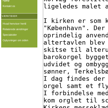
Hjælp
Kontakt os
VÆRKTØJER
Hvad henviser hertil
Relaterede ændringer
Specialsider
Oplysninger om siden