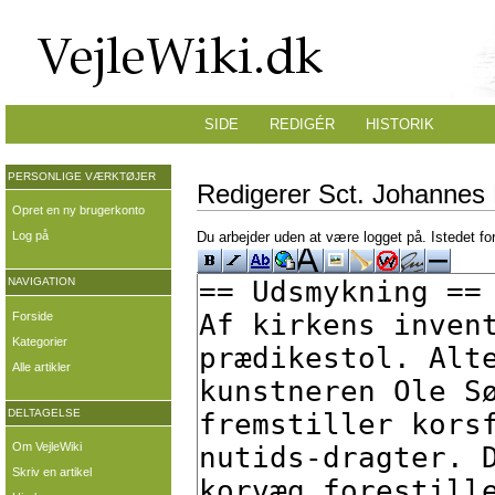
SIDE
REDIGÉR
HISTORIK
PERSONLIGE VÆRKTØJER
Redigerer Sct. Johannes K
Opret en ny brugerkonto
Log på
Du arbejder uden at være logget på. Istedet fo
NAVIGATION
Forside
Kategorier
Alle artikler
DELTAGELSE
Om VejleWiki
Skriv en artikel