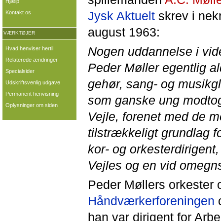
Hjælp
Jysk Aktuelt
skrev i nek
Kontakt os
august 1963:
VÆRKTØJER
Nogen uddannelse i vide
Hvad henviser hertil
Relaterede ændringer
Peder Møller egentlig a
Specialsider
gehør, sang- og musikgl
Udskriftsvenlig udgave
Permanent henvisning
som ganske ung modto
Oplysninger om siden
Vejle, forenet med de m
tilstrækkeligt grundlag
kor- og orkesterdirigent
Vejles og en vid omegns 
Peder Møllers orkester o
Håndværkerforeningen
han var dirigent for Ar