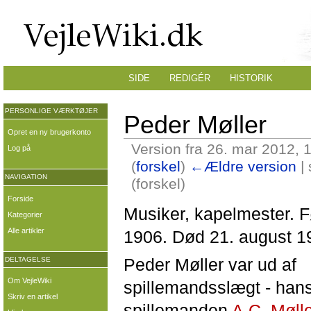
SIDE
REDIGÉR
HISTORIK
PERSONLIGE VÆRKTØJER
Peder Møller
Opret en ny brugerkonto
Version fra 26. mar 2012, 
Log på
(
forskel
)
←Ældre version
| 
NAVIGATION
(forskel)
Forside
Musiker, kapelmester. F
Kategorier
Alle artikler
1906. Død 21. august 1
Peder Møller var ud af
DELTAGELSE
Om VejleWiki
spillemandsslægt - hans
Skriv en artikel
spillemanden
A.C. Møll