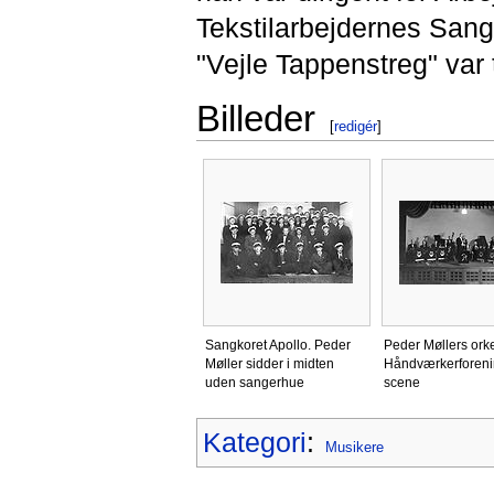
Tekstilarbejdernes San
"Vejle Tappenstreg" var 
Billeder
[
redigér
]
Sangkoret Apollo. Peder
Peder Møllers ork
Møller sidder i midten
Håndværkerforen
uden sangerhue
scene
Kategori
:
Musikere