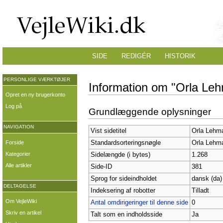
SIDE
REDIGÉR
HISTORIK
PERSONLIGE VÆRKTØJER
Information om "Orla Le
Opret en ny brugerkonto
Log på
Grundlæggende oplysninger
NAVIGATION
Vist sidetitel
Orla Lehm
Forside
Standardsorteringsnøgle
Orla Lehm
Kategorier
Sidelængde (i bytes)
1.268
Alle artikler
Side-ID
381
Sprog for sideindholdet
dansk (da)
DELTAGELSE
Indeksering af robotter
Tilladt
Om VejleWiki
Antal omdirigeringer til denne side
0
Skriv en artikel
Talt som en indholdsside
Ja