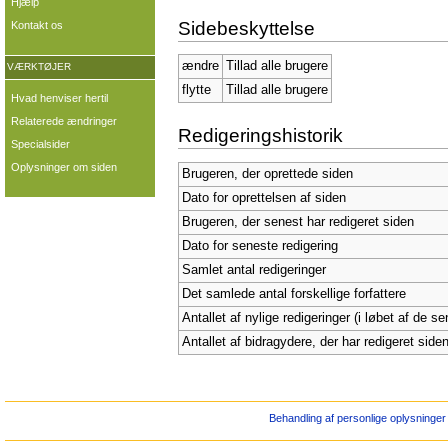
Hjælp
Sidebeskyttelse
Kontakt os
ændre
Tillad alle brugere
VÆRKTØJER
flytte
Tillad alle brugere
Hvad henviser hertil
Relaterede ændringer
Redigeringshistorik
Specialsider
Oplysninger om siden
Brugeren, der oprettede siden
Dato for oprettelsen af siden
Brugeren, der senest har redigeret siden
Dato for seneste redigering
Samlet antal redigeringer
Det samlede antal forskellige forfattere
Antallet af nylige redigeringer (i løbet af de s
Antallet af bidragydere, der har redigeret siden
Behandling af personlige oplysninger