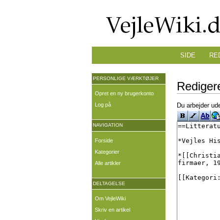
SIDE
RE
PERSONLIGE VÆRKTØJER
Redigere
Opret en ny brugerkonto
Log på
Du arbejder ude
NAVIGATION
Forside
Kategorier
Alle artikler
DELTAGELSE
Om VejleWiki
Skriv en artikel