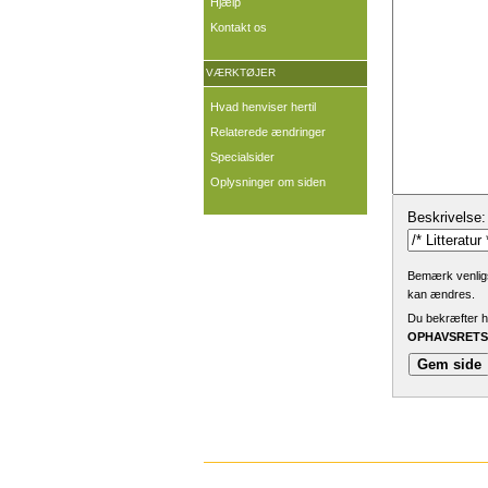
Hjælp
Kontakt os
VÆRKTØJER
Hvad henviser hertil
Relaterede ændringer
Specialsider
Oplysninger om siden
Beskrivelse:
Bemærk venligst
kan ændres.
Du bekræfter he
OPHAVSRETSL