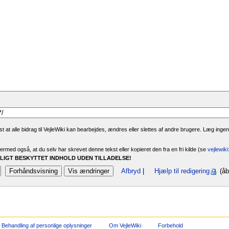
 at alle bidrag til VejleWiki kan bearbejdes, ændres eller slettes af andre brugere. Læg ingen
rmed også, at du selv har skrevet denne tekst eller kopieret den fra en fri kilde (se
vejlewik
IGT BESKYTTET INDHOLD UDEN TILLADELSE!
Afbryd
|
Hjælp til redigering
(åb
Behandling af personlige oplysninger
Om VejleWiki
Forbehold