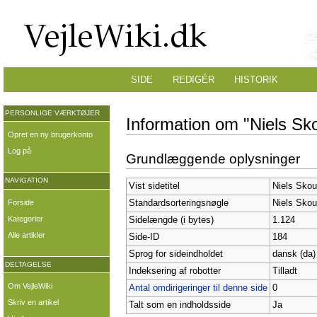
SIDE
REDIGÉR
HISTORIK
PERSONLIGE VÆRKTØJER
Information om "Niels Sk
Opret en ny brugerkonto
Log på
Grundlæggende oplysninger
NAVIGATION
Vist sidetitel
Niels Skou
Forside
Standardsorteringsnøgle
Niels Skou
Kategorier
Sidelængde (i bytes)
1.124
Alle artikler
Side-ID
184
Sprog for sideindholdet
dansk (da)
DELTAGELSE
Indeksering af robotter
Tilladt
Om VejleWiki
Antal omdirigeringer til denne side
0
Skriv en artikel
Talt som en indholdsside
Ja