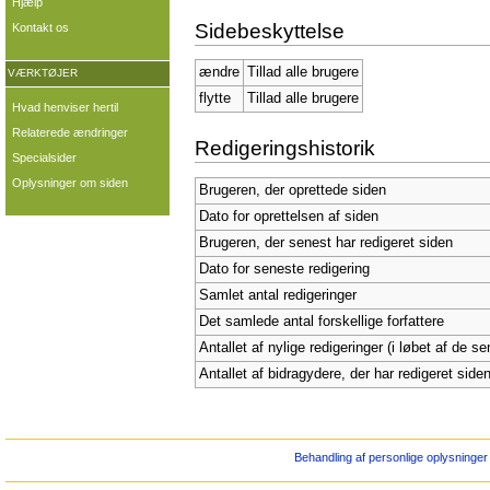
Hjælp
Sidebeskyttelse
Kontakt os
ændre
Tillad alle brugere
VÆRKTØJER
flytte
Tillad alle brugere
Hvad henviser hertil
Relaterede ændringer
Redigeringshistorik
Specialsider
Oplysninger om siden
Brugeren, der oprettede siden
Dato for oprettelsen af siden
Brugeren, der senest har redigeret siden
Dato for seneste redigering
Samlet antal redigeringer
Det samlede antal forskellige forfattere
Antallet af nylige redigeringer (i løbet af de s
Antallet af bidragydere, der har redigeret siden
Behandling af personlige oplysninger