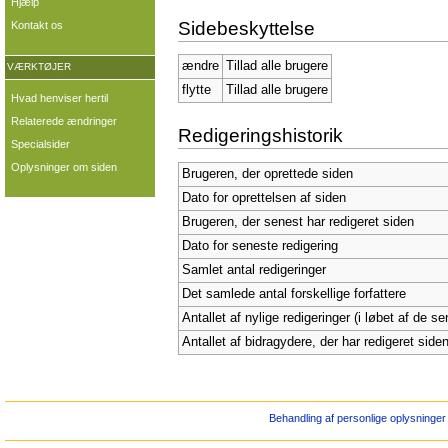
Hjælp
Sidebeskyttelse
Kontakt os
ændre
Tillad alle brugere
VÆRKTØJER
flytte
Tillad alle brugere
Hvad henviser hertil
Relaterede ændringer
Redigeringshistorik
Specialsider
Oplysninger om siden
Brugeren, der oprettede siden
Dato for oprettelsen af siden
Brugeren, der senest har redigeret siden
Dato for seneste redigering
Samlet antal redigeringer
Det samlede antal forskellige forfattere
Antallet af nylige redigeringer (i løbet af de s
Antallet af bidragydere, der har redigeret siden
Behandling af personlige oplysninger