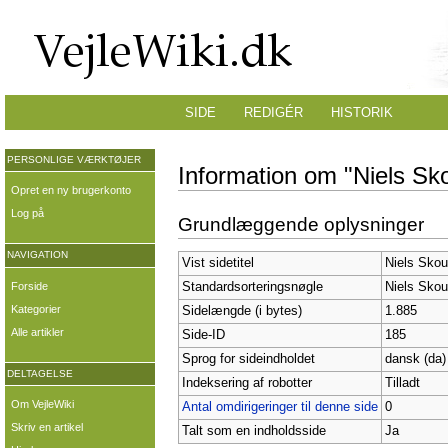
SIDE
REDIGÉR
HISTORIK
PERSONLIGE VÆRKTØJER
Information om "Niels Sk
Opret en ny brugerkonto
Log på
Grundlæggende oplysninger
NAVIGATION
Vist sidetitel
Niels Skou
Forside
Standardsorteringsnøgle
Niels Skou
Kategorier
Sidelængde (i bytes)
1.885
Alle artikler
Side-ID
185
Sprog for sideindholdet
dansk (da)
DELTAGELSE
Indeksering af robotter
Tilladt
Om VejleWiki
Antal omdirigeringer til denne side
0
Skriv en artikel
Talt som en indholdsside
Ja