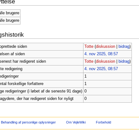
ttelse
alle brugere
alle brugere
shistorik
oprettede siden
Totte
(
diskussion
|
bidrag
)
telsen af siden
4. nov 2025, 08:57
senest har redigeret siden
Totte
(
diskussion
|
bidrag
)
te redigering
4. nov 2025, 08:57
edigeringer
1
al forskellige forfattere
1
ige redigeringer (i løbet af de seneste 91 dage)
0
ragydere, der har redigeret siden for nyligt
0
Behandling af personlige oplysninger
Om VejleWiki
Forbehold