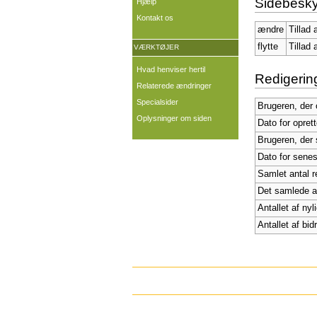
Sidebesky
Hjælp
Kontakt os
ændre
Tillad 
flytte
Tillad 
VÆRKTØJER
Hvad henviser hertil
Redigering
Relaterede ændringer
Specialsider
Brugeren, der 
Oplysninger om siden
Dato for opret
Brugeren, der 
Dato for senes
Samlet antal r
Det samlede ant
Antallet af nyl
Antallet af bid