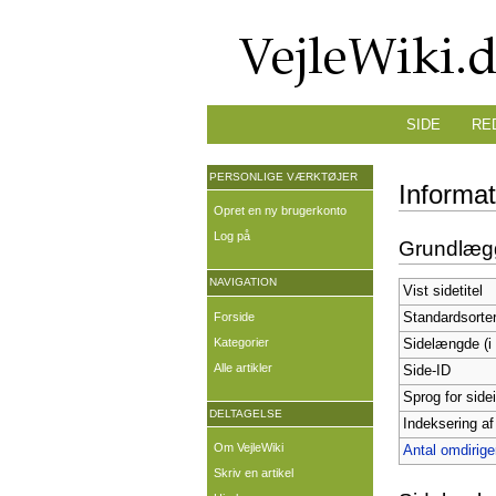
SIDE
RE
PERSONLIGE VÆRKTØJER
Informa
Opret en ny brugerkonto
Log på
Grundlæg
NAVIGATION
Vist sidetitel
Forside
Standardsorte
Kategorier
Sidelængde (i 
Alle artikler
Side-ID
Sprog for side
DELTAGELSE
Indeksering af
Om VejleWiki
Antal omdiriger
Skriv en artikel