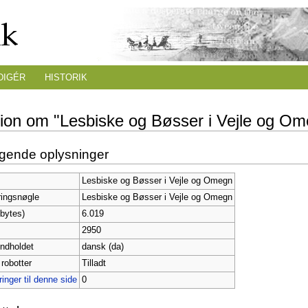
DIGÉR
HISTORIK
tion om "Lesbiske og Bøsser i Vejle og O
gende oplysninger
Lesbiske og Bøsser i Vejle og Omegn
ringsnøgle
Lesbiske og Bøsser i Vejle og Omegn
bytes)
6.019
2950
indholdet
dansk (da)
 robotter
Tilladt
inger til denne side
0