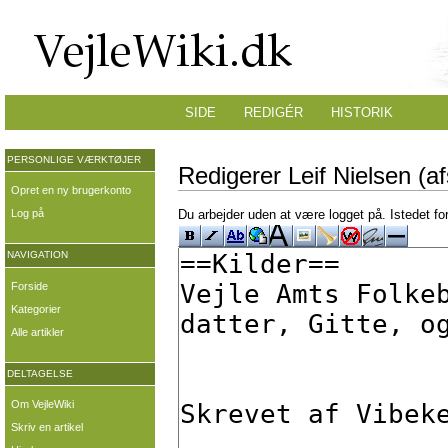
SIDE
REDIGÉR
HISTORIK
PERSONLIGE VÆRKTØJER
Redigerer Leif Nielsen (af
Opret en ny brugerkonto
Log på
Du arbejder uden at være logget på. Istedet fo
NAVIGATION
Forside
Kategorier
Alle artikler
DELTAGELSE
Om VejleWiki
Skriv en artikel