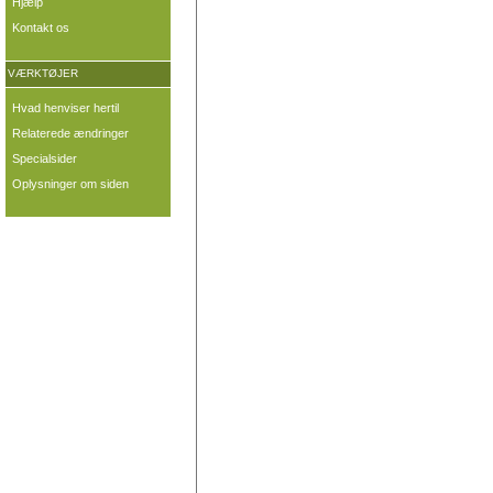
Hjælp
Kontakt os
VÆRKTØJER
Hvad henviser hertil
Relaterede ændringer
Specialsider
Oplysninger om siden