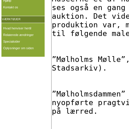
Hjælp
Kontakt os
VÆRKTØJER
Hvad henviser hertil
Relaterede ændringer
Specialsider
Oplysninger om siden