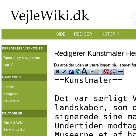
SIDE
REDIGÉR
HISTORIK
PERSONLIGE VÆRKTØJER
Redigerer Kunstmaler Hei
Opret en ny brugerkonto
Log på
Du arbejder uden at være logget på. Istedet fo
NAVIGATION
Forside
Kategorier
Alle artikler
DELTAGELSE
Om VejleWiki
Skriv en artikel