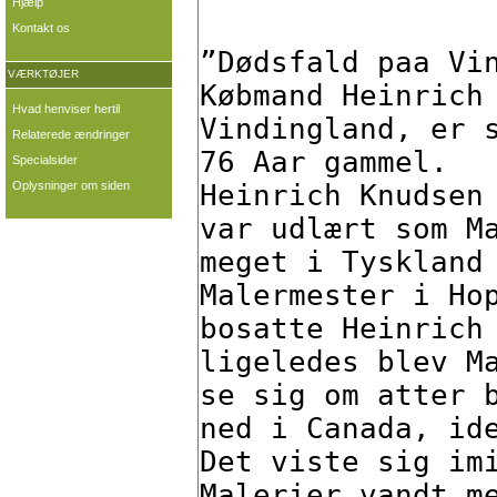
Hjælp
Kontakt os
VÆRKTØJER
Hvad henviser hertil
Relaterede ændringer
Specialsider
Oplysninger om siden