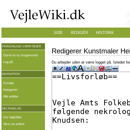
SIDE
REDIGÉR
HISTORIK
PERSONLIGE VÆRKTØJER
Redigerer Kunstmaler Hei
Opret en ny brugerkonto
Log på
Du arbejder uden at være logget på. Istedet fo
NAVIGATION
Forside
Kategorier
Alle artikler
DELTAGELSE
Om VejleWiki
Skriv en artikel