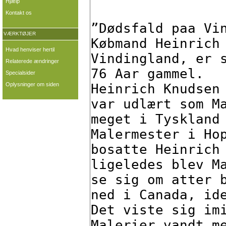
Hjælp
Kontakt os
VÆRKTØJER
Hvad henviser hertil
Relaterede ændringer
Specialsider
Oplysninger om siden