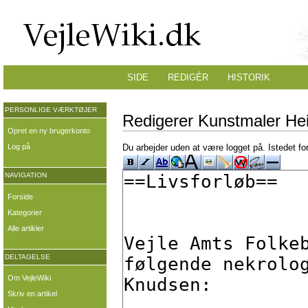
SIDE
REDIGÉR
HISTORIK
PERSONLIGE VÆRKTØJER
Redigerer Kunstmaler He
Opret en ny brugerkonto
Log på
Du arbejder uden at være logget på. Istedet fo
NAVIGATION
Forside
Kategorier
Alle artikler
DELTAGELSE
Om VejleWiki
Skriv en artikel