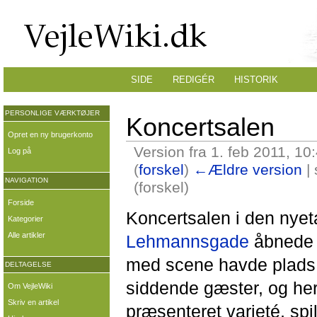
SIDE
REDIGÉR
HISTORIK
PERSONLIGE VÆRKTØJER
Koncertsalen
Opret en ny brugerkonto
Version fra 1. feb 2011, 10
Log på
(
forskel
)
←Ældre version
| 
NAVIGATION
(forskel)
Forside
Koncertsalen i den nye
Kategorier
Alle artikler
Lehmannsgade
åbnede 
med scene havde plads t
DELTAGELSE
siddende gæster, og her
Om VejleWiki
Skriv en artikel
præsenteret varieté, spil