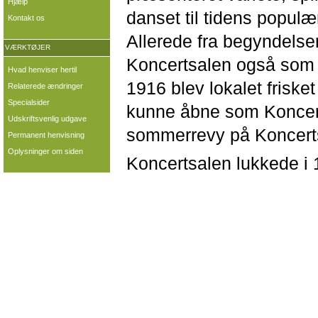
Hjælp
danset til tidens populæ
Kontakt os
Allerede fra begyndels
VÆRKTØJER
Koncertsalen også som b
Hvad henviser hertil
1916 blev lokalet frisket
Relaterede ændringer
Specialsider
kunne åbne som Koncerts
Udskriftsvenlig udgave
sommerrevy på Koncert
Permanent henvisning
Oplysninger om siden
Koncertsalen lukkede i