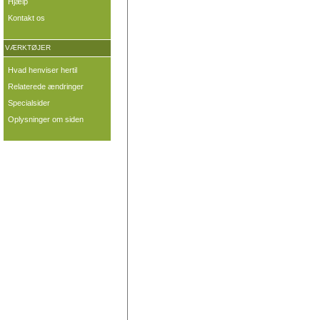
Hjælp
Kontakt os
VÆRKTØJER
Hvad henviser hertil
Relaterede ændringer
Specialsider
Oplysninger om siden