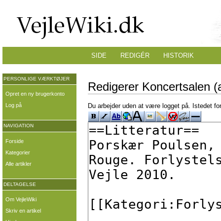
SIDE
REDIGÉR
HISTORIK
PERSONLIGE VÆRKTØJER
Redigerer Koncertsalen (a
Opret en ny brugerkonto
Log på
Du arbejder uden at være logget på. Istedet fo
NAVIGATION
Forside
Kategorier
Alle artikler
DELTAGELSE
Om VejleWiki
Skriv en artikel