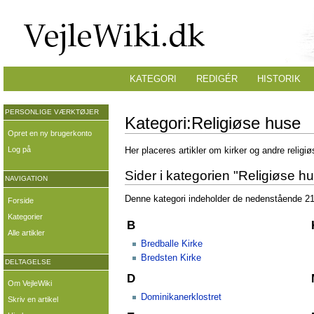
KATEGORI
REDIGÉR
HISTORIK
PERSONLIGE VÆRKTØJER
Kategori:Religiøse huse
Opret en ny brugerkonto
Log på
Her placeres artikler om kirker og andre religi
Sider i kategorien "Religiøse h
NAVIGATION
Denne kategori indeholder de nedenstående 21 s
Forside
Kategorier
B
Alle artikler
Bredballe Kirke
Bredsten Kirke
DELTAGELSE
D
Om VejleWiki
Dominikanerklostret
Skriv en artikel