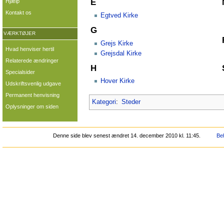
E
Hjælp
Kontakt os
Egtved Kirke
G
VÆRKTØJER
Grejs Kirke
Hvad henviser hertil
Grejsdal Kirke
Relaterede ændringer
H
Specialsider
Hover Kirke
Udskriftsvenlig udgave
Permanent henvisning
Kategori
:
Steder
Oplysninger om siden
Denne side blev senest ændret 14. december 2010 kl. 11:45.
Beh