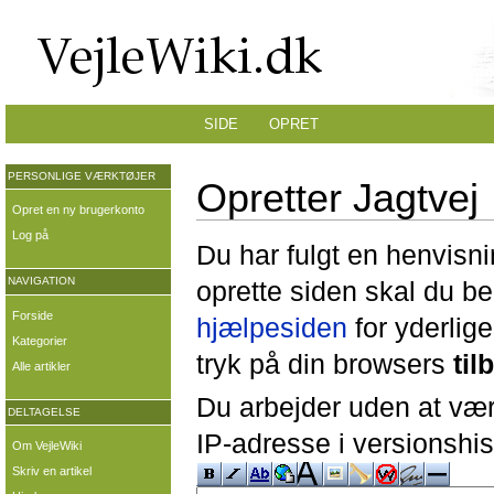
SIDE
OPRET
PERSONLIGE VÆRKTØJER
Opretter Jagtvej
Opret en ny brugerkonto
Log på
Du har fulgt en henvisni
NAVIGATION
oprette siden skal du b
Forside
hjælpesiden
for yderlige
Kategorier
tryk på din browsers
til
Alle artikler
Du arbejder uden at være
DELTAGELSE
IP-adresse i versionshis
Om VejleWiki
Skriv en artikel