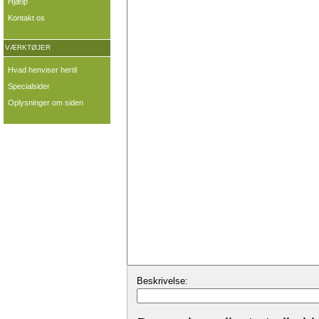
Hjælp
Kontakt os
VÆRKTØJER
Hvad henviser hertil
Specialsider
Oplysninger om siden
Beskrivelse: