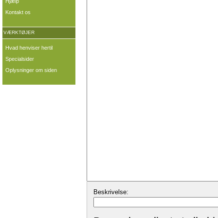
Hjælp
Kontakt os
VÆRKTØJER
Hvad henviser hertil
Specialsider
Oplysninger om siden
Beskrivelse: