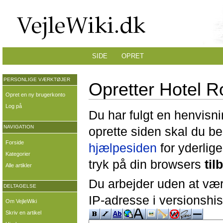
SIDE
OPRET
PERSONLIGE VÆRKTØJER
Opretter Hotel R
Opret en ny brugerkonto
Log på
Du har fulgt en henvisni
NAVIGATION
oprette siden skal du b
Forside
hjælpesiden
for yderlige
Kategorier
tryk på din browsers
til
Alle artikler
Du arbejder uden at være
DELTAGELSE
IP-adresse i versionshis
Om VejleWiki
Skriv en artikel