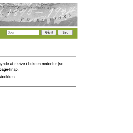
gynde at skrive i boksen nedenfor (se
lbage
-knap.
storikken.