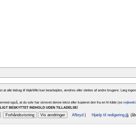
 at alle bidrag til VejleWiki kan bearbejdes, ændres eller slettes af andre brugere. Læg ingen
rmed også, at du selv har skrevet denne tekst eller kopieret den fra en fri kilde (se
vejlewik
IGT BESKYTTET INDHOLD UDEN TILLADELSE!
Afbryd
|
Hjælp til redigering
(åb