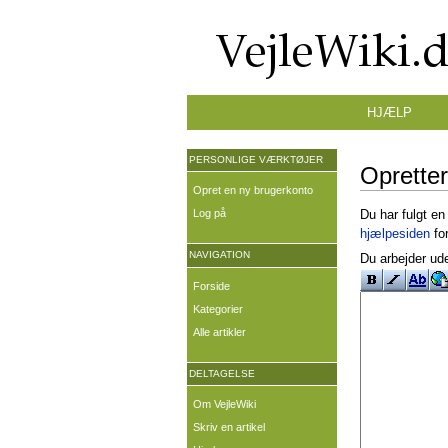
HJÆLP
PERSONLIGE VÆRKTØJER
Opretter
Opret en ny brugerkonto
Log på
Du har fulgt en
hjælpesiden
for
NAVIGATION
Du arbejder ude
Forside
Kategorier
Alle artikler
DELTAGELSE
Om VejleWiki
Skriv en artikel