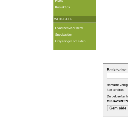
Hjælp
Kontakt os
VÆRKTØJER
Hvad henviser hertil
Specialsider
Oplysninger om siden
Beskrivelse:
Bemærk venligst
kan ændres.
Du bekræfter he
OPHAVSRETSL