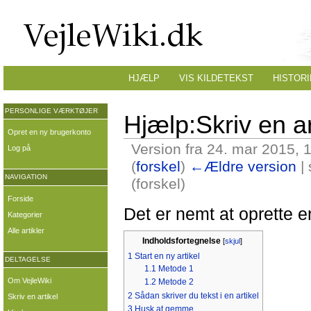
HJÆLP
VIS KILDETEKST
HISTORI
PERSONLIGE VÆRKTØJER
Hjælp:Skriv en ar
Opret en ny brugerkonto
Version fra 24. mar 2015, 
Log på
(
forskel
)
←Ældre version
| 
NAVIGATION
(forskel)
Forside
Det er nemt at oprette e
Kategorier
Alle artikler
Indholdsfortegnelse
[
skjul
]
1
Start en ny artikel
DELTAGELSE
1.1
Metode 1
Om VejleWiki
1.2
Metode 2
2
Sådan skriver du tekst i en artikel
Skriv en artikel
3
Husk at gemme