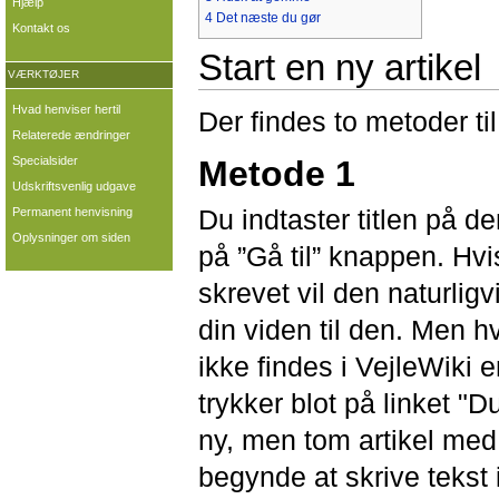
Hjælp
4
Det næste du gør
Kontakt os
Start en ny artikel
VÆRKTØJER
Hvad henviser hertil
Der findes to metoder til 
Relaterede ændringer
Specialsider
Metode 1
Udskriftsvenlig udgave
Du indtaster titlen på de
Permanent henvisning
Oplysninger om siden
på ”Gå til” knappen. Hvis
skrevet vil den naturligv
din viden til den. Men hv
ikke findes i VejleWiki e
trykker blot på linket "
ny, men tom artikel med 
begynde at skrive tekst 