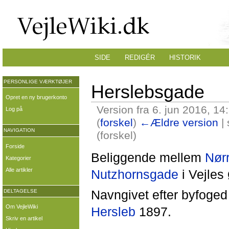
SIDE
REDIGÉR
HISTORIK
PERSONLIGE VÆRKTØJER
Herslebsgade
Opret en ny brugerkonto
Version fra 6. jun 2016, 14
Log på
(
forskel
)
←Ældre version
| 
NAVIGATION
(forskel)
Forside
Beliggende mellem
Nør
Kategorier
Alle artikler
Nutzhornsgade
i Vejles
Navngivet efter byfoge
DELTAGELSE
Om VejleWiki
Hersleb
1897.
Skriv en artikel