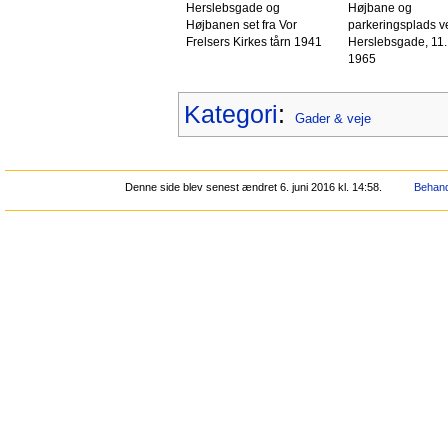
Herslebsgade og
Højbane og
Højbanen set fra Vor
parkeringsplads v
Frelsers Kirkes tårn 1941
Herslebsgade, 11.
1965
Kategori
:
Gader & veje
Denne side blev senest ændret 6. juni 2016 kl. 14:58.
Behand