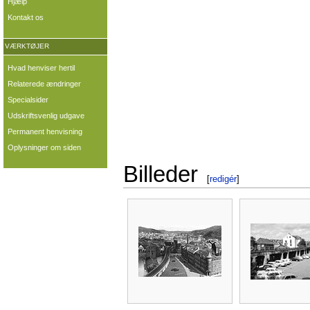
Hjælp
Kontakt os
VÆRKTØJER
Hvad henviser hertil
Relaterede ændringer
Specialsider
Udskriftsvenlig udgave
Permanent henvisning
Oplysninger om siden
Billeder
[
redigér
]