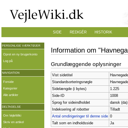
SIDE
REDIGÉR
HISTORIK
PERSONLIGE VÆRKTØJER
Information om "Havnega
Opret en ny brugerkonto
Log på
Grundlæggende oplysninger
NAVIGATION
Vist sidetitel
Havnegad
Forside
Standardsorteringsnøgle
Havnegad
Kategorier
Sidelængde (i bytes)
1.225
Alle artikler
Side-ID
1008
Sprog for sideindholdet
dansk (da)
DELTAGELSE
Indeksering af robotter
Tilladt
Om VejleWiki
Antal omdirigeringer til denne side
0
Skriv en artikel
Talt som en indholdsside
Ja