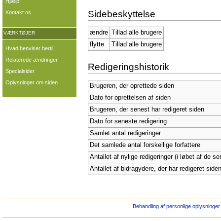
Hjælp
Sidebeskyttelse
Kontakt os
ændre
Tillad alle brugere
VÆRKTØJER
flytte
Tillad alle brugere
Hvad henviser hertil
Relaterede ændringer
Redigeringshistorik
Specialsider
Oplysninger om siden
Brugeren, der oprettede siden
Dato for oprettelsen af siden
Brugeren, der senest har redigeret siden
Dato for seneste redigering
Samlet antal redigeringer
Det samlede antal forskellige forfattere
Antallet af nylige redigeringer (i løbet af de s
Antallet af bidragydere, der har redigeret siden
Behandling af personlige oplysninger