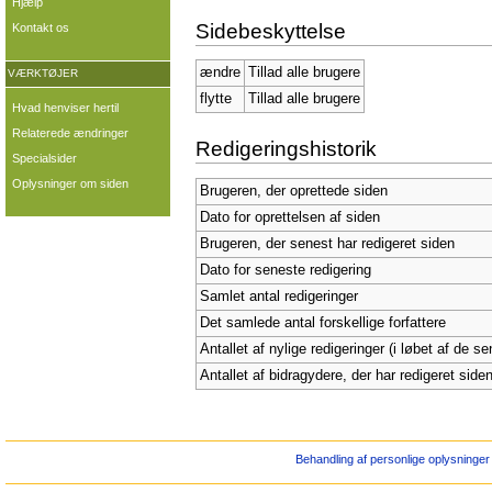
Hjælp
Sidebeskyttelse
Kontakt os
ændre
Tillad alle brugere
VÆRKTØJER
flytte
Tillad alle brugere
Hvad henviser hertil
Relaterede ændringer
Redigeringshistorik
Specialsider
Oplysninger om siden
Brugeren, der oprettede siden
Dato for oprettelsen af siden
Brugeren, der senest har redigeret siden
Dato for seneste redigering
Samlet antal redigeringer
Det samlede antal forskellige forfattere
Antallet af nylige redigeringer (i løbet af de s
Antallet af bidragydere, der har redigeret siden
Behandling af personlige oplysninger