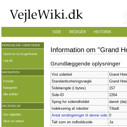
SIDE
REDIGÉR
HISTORIK
PERSONLIGE VÆRKTØJER
Information om "Grand Ho
Opret en ny brugerkonto
Log på
Grundlæggende oplysninger
NAVIGATION
Vist sidetitel
Grand Hote
Forside
Standardsorteringsnøgle
Grand Hote
Kategorier
Sidelængde (i bytes)
157
Alle artikler
Side-ID
2264
Sprog for sideindholdet
dansk (da)
DELTAGELSE
Indeksering af robotter
Tilladt
Om VejleWiki
Antal omdirigeringer til denne side
0
Skriv en artikel
Talt som en indholdsside
Ja