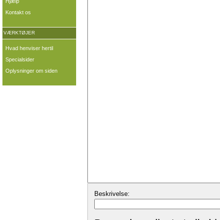
Hjælp
Kontakt os
VÆRKTØJER
Hvad henviser hertil
Specialsider
Oplysninger om siden
Beskrivelse: