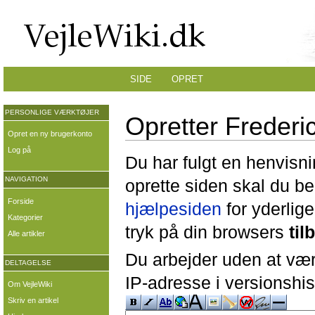
SIDE
OPRET
PERSONLIGE VÆRKTØJER
Opretter Frederic
Opret en ny brugerkonto
Log på
Du har fulgt en henvisni
NAVIGATION
oprette siden skal du b
Forside
hjælpesiden
for yderlige
Kategorier
tryk på din browsers
til
Alle artikler
Du arbejder uden at være
DELTAGELSE
IP-adresse i versionshis
Om VejleWiki
Skriv en artikel